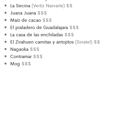
La Secina
(Vertiz Narvarte) $$
Juana Juana
$$$
Maíz de cacao
$$$
El pialadero de Guadalajara
$$$
La casa de las enchiladas
$$$
El Zirahuen carnitas y antojitos
(Sinatel) $$
Nagaoka
$$$
Contramar
$$$
Mog
$$$